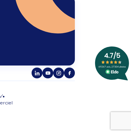
v'
erciel