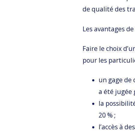
de qualité des tra
Les avantages de
Faire le choix d’
pour les particul
un gage de q
a été jugée 
la possibili
20 % ;
l’accès à des