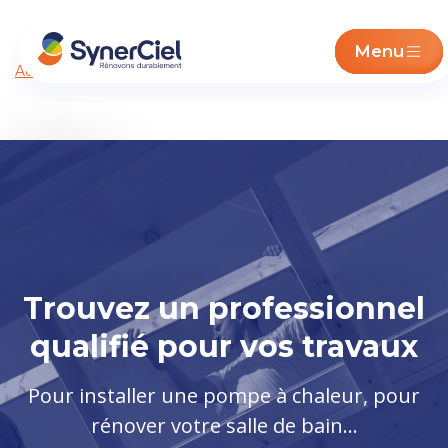
Menu
Accueil
/
Électricité Solaire et Domotique
/ Domotique
Nos
electriciens
experts en
domotique
Trouvez un professionnel
qualifié pour vos travaux
Pour installer une pompe à chaleur, pour
rénover votre salle de bain…