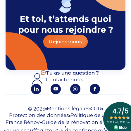
Et toi, t’attends quoi
pour nous rejoindre ?
Rejoins-nous
Tu as une question ?
Contacte-nous
Mentions légales
CGU
© 2025
Protection des données
Politique de cookies
France Rénov'
Guide de la rénovation énergique
uver un chauffagiste RGE de confiance grâce à Syner