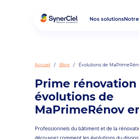
Nos solutions
Notre
Accueil
/
Blog
/ Évolutions de MaPrimeRéno
Prime rénovation :
évolutions de
MaPrimeRénov en
Professionnels du bâtiment et de la rénovati
découvrez comment les évolutions du disposi