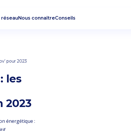
 réseau
Nous connaître
Conseils
v’ pour 2023
 les
 2023
on énergétique :
tif