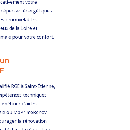
icativement votre
 dépenses énergétiques.
ces renouvelables,
eux de la Loire et
imale pour votre confort.
 un
GE
lifié RGE à Saint-Étienne,
mpétences techniques
bénéficier d’aides
ergie ou MaPrimeRénov’.
ourager la rénovation
atif dans la réalisation