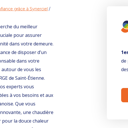
fiance grâce à Synerciel
/
herche du meilleur
ruciale pour assurer
nité dans votre demeure.
ance de disposer d’un
1e
onsable dans votre
de 
s autour de vous les
des
 RGE de Saint-Étienne.
nos experts vous
tées à vos besoins et aux
hanoise. Que vous
 innovante, une chaudière
 pour la douce chaleur