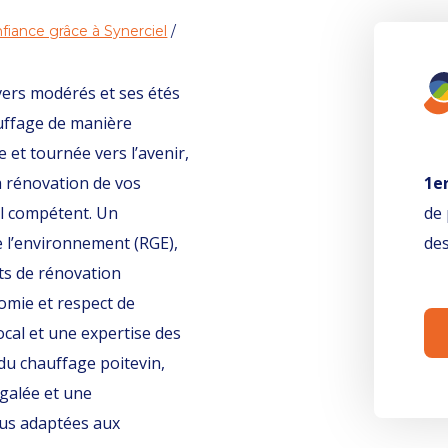
fiance grâce à Synerciel
/
ivers modérés et ses étés
auffage de manière
re et tournée vers l’avenir,
 la rénovation de vos
1e
l compétent. Un
de 
e l’environnement (RGE),
des
ets de rénovation
omie et respect de
ocal et une expertise des
 du chauffage poitevin,
égalée et une
lus adaptées aux