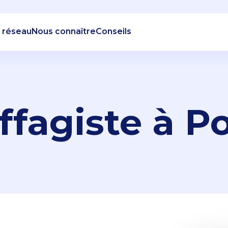
 réseau
Nous connaître
Conseils
fagiste à Po