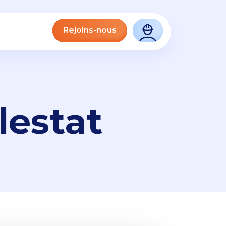
Rejoins-nous
lestat